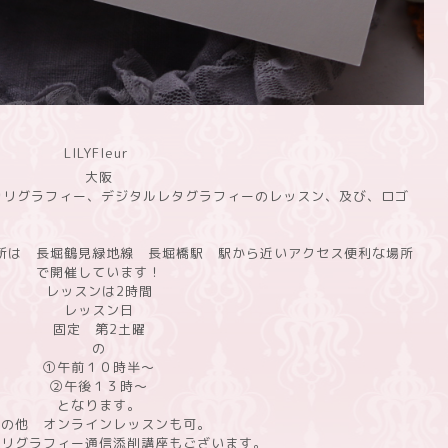
LILYFleur
大阪
カリグラフィー、デジタルレタグラフィーのレッスン、及び、ロゴ
所は 長堀鶴見緑地線 長堀橋駅 駅から近いアクセス便利な場所
で開催しています！
レッスンは2時間
レッスン日
固定 第2土曜
の
①午前１０時半〜
②午後１３時〜
となります。
その他 オンラインレッスンも可。
カリグラフィー通信添削講座もございます。