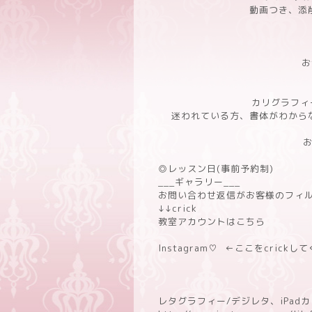
動画つき、添
お
カリグラフィー
迷われている方、書体がわから
◎レッスン日(事前予約制)
___ギャラリー___
お問い合わせ返信がお客様のフィルタ
↓↓crick
教室アカウントはこちら
Instagram♡
←ここをcrickし
レタグラフィー/デジレタ、iPa