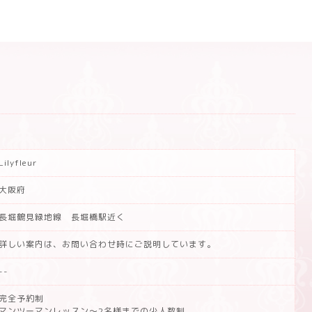
Lilyfleur
大阪府
長堀鶴見緑地線 長堀橋駅近く
詳しい案内は、お問い合わせ時にご説明しています。
--
完全予約制
マンツーマンレッスン～2名様までの少人数制